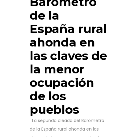
Barómetro
de la
España rural
ahonda en
las claves de
la menor
ocupación
de los
pueblos
La segunda oleada del Barómetro
de la España rural ahonda en las